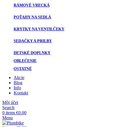
základe
RÁMOVÉ VRECKÁ
spôsobu
používania
POŤAHY NA SEDLÁ
webovej
stránky.
KRYTKY NA VENTILČEKY
SEDAČKY A PRILBY
Používateľská
spokojnosť
DETSKÉ DOPLNKY
Aby naša
stránka počas
OBLEČENIE
vašej návštevy
fungovala čo
OSTATNÉ
najlepšie. Ak
Akcie
tieto súbory
Blog
cookie
Info
odmietnete,
Kontakt
niektoré
funkcie z
Môj účet
webovej
Search
stránky zmiznú.
0
items
€
0.00
Menu