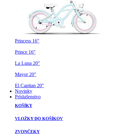
Nevyhnutné
Princess 16"
Tieto súbory
cookie nie sú
Prince 16"
voliteľné. Sú
potrebné pre
La Luna 20"
fungovanie
webovej
Mayor 20"
stránky.
El Capitan 20"
Novinky
Príslušenstvo
Štatistiky
Aby sme
KOŠÍKY
mohli
zlepšiť
VLOŽKY DO KOŠÍKOV
funkčnosť
a štruktúru
ZVONČEKY
webovej
stránky na