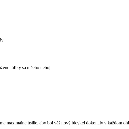
dy
žené ráfiky sa ničeho nebojí
adáme maximálne úsilie, aby bol váš nový bicykel dokonalý v každom oh