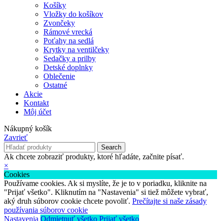
Košíky
Vložky do košíkov
Zvončeky
Rámové vrecká
Poťahy na sedlá
Krytky na ventilčeky
Sedačky a prilby
Detské doplnky
Oblečenie
Ostatné
Akcie
Kontakt
Môj účet
Nákupný košík
Zavrieť
Search
Ak chcete zobraziť produkty, ktoré hľadáte, začnite písať.
×
Cookies
Používame cookies. Ak si myslíte, že je to v poriadku, kliknite na
"Prijať všetko". Kliknutím na "Nastavenia" si tiež môžete vybrať,
aký druh súborov cookie chcete povoliť.
Prečítajte si naše zásady
používania súborov cookie
Nastavenia
Odmietnuť všetko
Prijať všetko