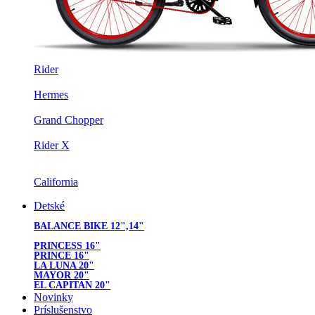
Rider
Hermes
Grand Chopper
Rider X
California
Detské
BALANCE BIKE 12",14"
PRINCESS 16"
PRINCE 16"
LA LUNA 20"
MAYOR 20"
EL CAPITAN 20"
Novinky
Príslušenstvo