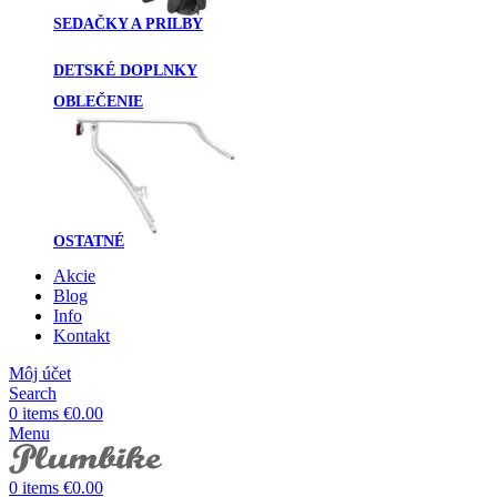
SEDAČKY A PRILBY
DETSKÉ DOPLNKY
OBLEČENIE
OSTATNÉ
Akcie
Blog
Info
Kontakt
Môj účet
Search
0
items
€
0.00
Menu
0
items
€
0.00