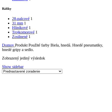
Ráfiky
28-palcové
1
31 mm
1
Hliníkové
1
Trojkomorové
1
Zosilnené
1
Domov
Produkt Použité farby
Biela, hnedá. Hnedé pneumatiky,
hnedé gripy a sedlo.
Zobrazený jediný výsledok
Show sidebar