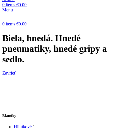
0
items
€
0.00
Menu
0
items
€
0.00
Biela, hnedá. Hnedé
pneumatiky, hnedé gripy a
sedlo.
Zavrieť
Blatníky
Hliníkové
1