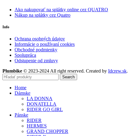
Ako nakupovať na splátky online cez QUATRO
Nákup na splátky cez Quatro
Info
Ochrana osobných údajov
Informácie o používaní cookies
Obchodné podmienky
Spolupráca
Odstupenie od zmluvy
Plumbike
© 2023-2024 All right reserved. Created by
Idcrew.sk
.
Search
Home
Dámske
LA DONNA
DONATELLA
RIDER GO GIRL
Pánske
RIDER
HERMES
GRAND CHOPPER