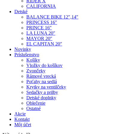
RIDER X
CALIFORNIA
Detské
BALANCE BIKE 12″,14″
PRINCESS 16″
PRINCE 16″
LA LUNA 20″
MAYOR 20″
EL CAPITAN 20″
Novinky
Príslušenstvo
Košíky
Vložky do košíkov
Zvončeky
Rámové vrecká
Poťahy na sedlá
Krytky na ventilčeky
Sedačky a prilby
Detské doplnky
Oblečenie
Ostatné
Akcie
Kontakt
Môj účet