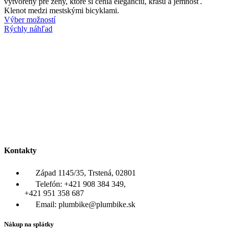
vytvorený pre ženy, ktoré si cenia eleganciu, krásu a jemnosť.
Klenot medzi mestskými bicyklami.
Výber možností
Rýchly náhľad
Kontakty
Západ 1145/35, Trstená, 02801
Telefón: +421 908 384 349,
+421 951 358 687
Email: plumbike@plumbike.sk
Nákup na splátky