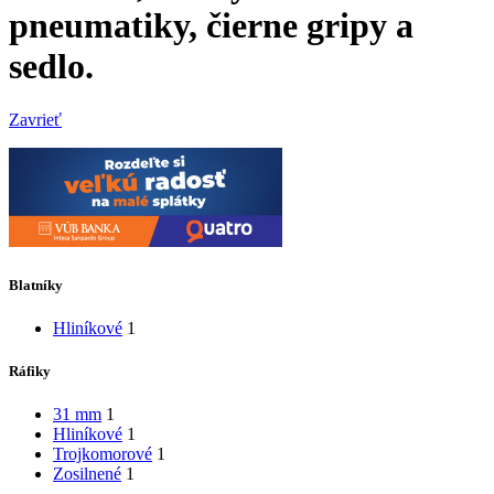
pneumatiky, čierne gripy a
sedlo.
Zavrieť
Blatníky
Hliníkové
1
Ráfiky
31 mm
1
Hliníkové
1
Trojkomorové
1
Zosilnené
1