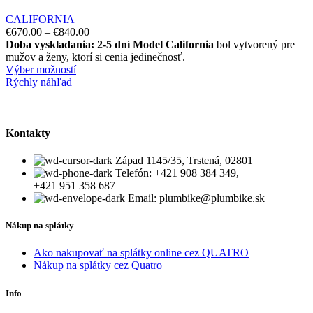
CALIFORNIA
€
670.00
–
€
840.00
Doba vyskladania: 2-5 dní
Model California
bol vytvorený pre
mužov a ženy, ktorí si cenia jedinečnosť.
Výber možností
Rýchly náhľad
Kontakty
Západ 1145/35, Trstená, 02801
Telefón: +421 908 384 349,
+421 951 358 687
Email: plumbike@plumbike.sk
Nákup na splátky
Ako nakupovať na splátky online cez QUATRO
Nákup na splátky cez Quatro
Info