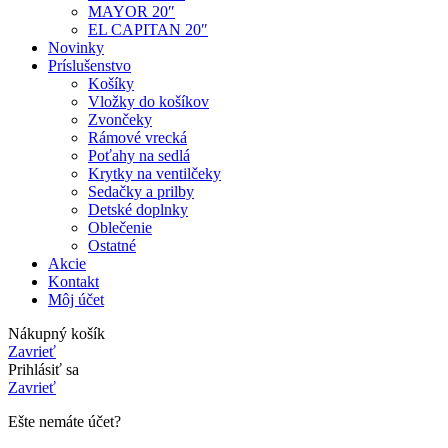
MAYOR 20″
EL CAPITAN 20″
Novinky
Príslušenstvo
Košíky
Vložky do košíkov
Zvončeky
Rámové vrecká
Poťahy na sedlá
Krytky na ventilčeky
Sedačky a prilby
Detské doplnky
Oblečenie
Ostatné
Akcie
Kontakt
Môj účet
Nákupný košík
Zavrieť
Prihlásiť sa
Zavrieť
Ešte nemáte účet?