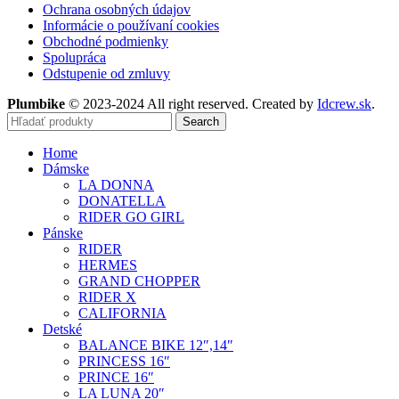
Ochrana osobných údajov
Informácie o používaní cookies
Obchodné podmienky
Spolupráca
Odstupenie od zmluvy
Plumbike
© 2023-2024 All right reserved. Created by
Idcrew.sk
.
Search
Home
Dámske
LA DONNA
DONATELLA
RIDER GO GIRL
Pánske
RIDER
HERMES
GRAND CHOPPER
RIDER X
CALIFORNIA
Detské
BALANCE BIKE 12″,14″
PRINCESS 16″
PRINCE 16″
LA LUNA 20″