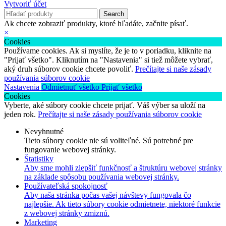
Vytvoriť účet
Search
Ak chcete zobraziť produkty, ktoré hľadáte, začnite písať.
×
Cookies
Používame cookies. Ak si myslíte, že je to v poriadku, kliknite na
"Prijať všetko". Kliknutím na "Nastavenia" si tiež môžete vybrať,
aký druh súborov cookie chcete povoliť.
Prečítajte si naše zásady
používania súborov cookie
Nastavenia
Odmietnuť všetko
Prijať všetko
Cookies
Vyberte, aké súbory cookie chcete prijať. Váš výber sa uloží na
jeden rok.
Prečítajte si naše zásady používania súborov cookie
Nevyhnutné
Tieto súbory cookie nie sú voliteľné. Sú potrebné pre
fungovanie webovej stránky.
Štatistiky
Aby sme mohli zlepšiť funkčnosť a štruktúru webovej stránky
na základe spôsobu používania webovej stránky.
Používateľská spokojnosť
Aby naša stránka počas vašej návštevy fungovala čo
najlepšie. Ak tieto súbory cookie odmietnete, niektoré funkcie
z webovej stránky zmiznú.
Marketing