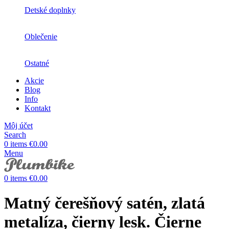
Detské doplnky
Oblečenie
Ostatné
Akcie
Blog
Info
Kontakt
Môj účet
Search
0
items
€
0.00
Menu
0
items
€
0.00
Matný čerešňový satén, zlatá
metalíza, čierny lesk. Čierne