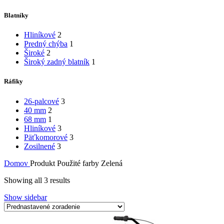
Blatníky
Hliníkové
2
Predný chýba
1
Široké
2
Široký zadný blatník
1
Ráfiky
26-palcové
3
40 mm
2
68 mm
1
Hliníkové
3
Päťkomorové
3
Zosilnené
3
Domov
Produkt Použité farby
Zelená
Showing all 3 results
Show sidebar