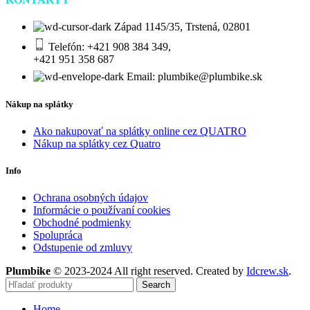
Západ 1145/35, Trstená, 02801
Telefón: +421 908 384 349,
+421 951 358 687
Email: plumbike@plumbike.sk
Nákup na splátky
Ako nakupovať na splátky online cez QUATRO
Nákup na splátky cez Quatro
Info
Ochrana osobných údajov
Informácie o používaní cookies
Obchodné podmienky
Spolupráca
Odstupenie od zmluvy
Plumbike
© 2023-2024 All right reserved. Created by
Idcrew.sk
.
Search
Home