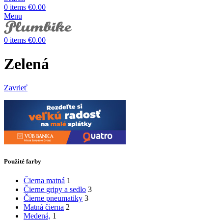
0
items
€
0.00
Menu
0
items
€
0.00
Zelená
Zavrieť
Použité farby
Čierna matná
1
Čierne gripy a sedlo
3
Čierne pneumatiky
3
Matná čierna
2
Medená,
1