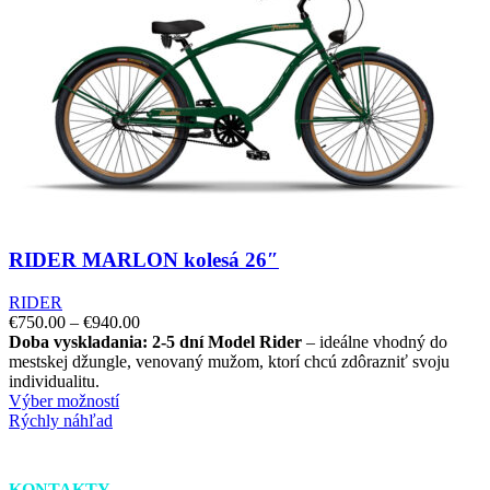
RIDER MARLON kolesá 26″
RIDER
€
750.00
–
€
940.00
Doba vyskladania: 2-5 dní
Model Rider
– ideálne vhodný do
mestskej džungle, venovaný mužom, ktorí chcú zdôrazniť svoju
individualitu.
Výber možností
Rýchly náhľad
KONTAKTY