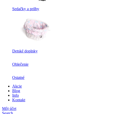
Sedačky a prilby
Detské doplnky
Oblečenie
Ostatné
Akcie
Blog
Info
Kontakt
Môj účet
Search