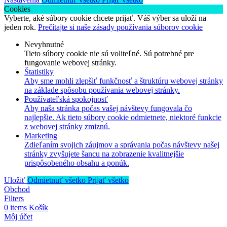
Cookies
Vyberte, aké súbory cookie chcete prijať. Váš výber sa uloží na
jeden rok.
Prečítajte si naše zásady používania súborov cookie
Nevyhnutné
Tieto súbory cookie nie sú voliteľné. Sú potrebné pre
fungovanie webovej stránky.
Štatistiky
Aby sme mohli zlepšiť funkčnosť a štruktúru webovej stránky
na základe spôsobu používania webovej stránky.
Používateľská spokojnosť
Aby naša stránka počas vašej návštevy fungovala čo
najlepšie. Ak tieto súbory cookie odmietnete, niektoré funkcie
z webovej stránky zmiznú.
Marketing
Zdieľaním svojich záujmov a správania počas návštevy našej
stránky zvyšujete šancu na zobrazenie kvalitnejšie
prispôsobeného obsahu a ponúk.
Uložiť
Odmietnuť všetko
Prijať všetko
Obchod
Filters
0
items
Košík
Môj účet