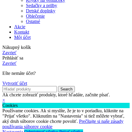
Krytky na ventilčeky
Sedačky a prilby
Detské doplnky
Oblečenie
Ostatné
Akcie
Kontakt
Môj účet
Nákupný košík
Zavrieť
Prihlásiť sa
Zavrieť
Ešte nemáte účet?
Vytvoriť účet
Search
Ak chcete zobraziť produkty, ktoré hľadáte, začnite písať.
×
Cookies
Používame cookies. Ak si myslíte, že je to v poriadku, kliknite na
"Prijať všetko". Kliknutím na "Nastavenia" si tiež môžete vybrať,
aký druh súborov cookie chcete povoliť.
Prečítajte si naše zásady
používania súborov cookie
Nastavenia
Odmietnuť všetko
Prijať všetko