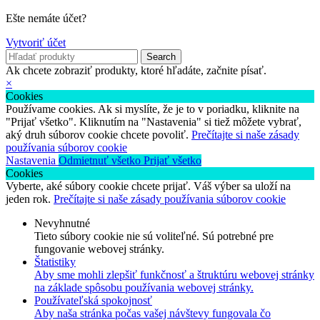
Ešte nemáte účet?
Vytvoriť účet
Search
Ak chcete zobraziť produkty, ktoré hľadáte, začnite písať.
×
Cookies
Používame cookies. Ak si myslíte, že je to v poriadku, kliknite na
"Prijať všetko". Kliknutím na "Nastavenia" si tiež môžete vybrať,
aký druh súborov cookie chcete povoliť.
Prečítajte si naše zásady
používania súborov cookie
Nastavenia
Odmietnuť všetko
Prijať všetko
Cookies
Vyberte, aké súbory cookie chcete prijať. Váš výber sa uloží na
jeden rok.
Prečítajte si naše zásady používania súborov cookie
Nevyhnutné
Tieto súbory cookie nie sú voliteľné. Sú potrebné pre
fungovanie webovej stránky.
Štatistiky
Aby sme mohli zlepšiť funkčnosť a štruktúru webovej stránky
na základe spôsobu používania webovej stránky.
Používateľská spokojnosť
Aby naša stránka počas vašej návštevy fungovala čo