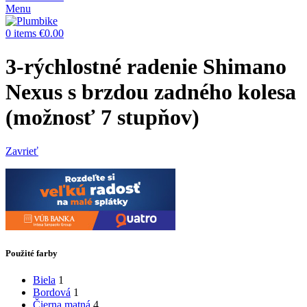
Menu
0
items
€
0.00
3-rýchlostné radenie Shimano
Nexus s brzdou zadného kolesa
(možnosť 7 stupňov)
Zavrieť
Použité farby
Biela
1
Bordová
1
Čierna matná
4