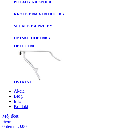
POŤAHY NA SEDLÁ
KRYTKY NA VENTILČEKY
SEDAČKY A PRILBY
DETSKÉ DOPLNKY
OBLEČENIE
OSTATNÉ
Akcie
Blog
Info
Kontakt
Môj účet
Search
0
items
€
0.00