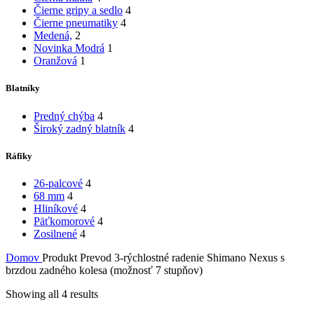
Čierne gripy a sedlo
4
Čierne pneumatiky
4
Medená,
2
Novinka Modrá
1
Oranžová
1
Blatníky
Predný chýba
4
Široký zadný blatník
4
Ráfiky
26-palcové
4
68 mm
4
Hliníkové
4
Päťkomorové
4
Zosilnené
4
Domov
Produkt Prevod
3-rýchlostné radenie Shimano Nexus s
brzdou zadného kolesa (možnosť 7 stupňov)
Showing all 4 results