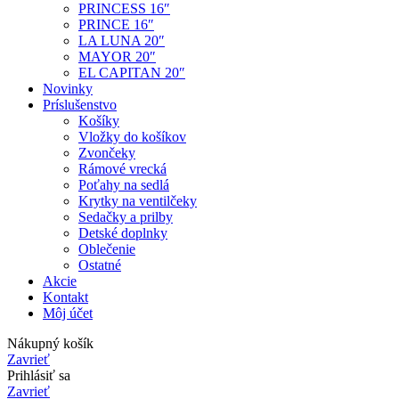
PRINCESS 16″
PRINCE 16″
LA LUNA 20″
MAYOR 20″
EL CAPITAN 20″
Novinky
Príslušenstvo
Košíky
Vložky do košíkov
Zvončeky
Rámové vrecká
Poťahy na sedlá
Krytky na ventilčeky
Sedačky a prilby
Detské doplnky
Oblečenie
Ostatné
Akcie
Kontakt
Môj účet
Nákupný košík
Zavrieť
Prihlásiť sa
Zavrieť