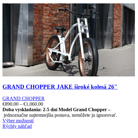
GRAND CHOPPER JAKE široké kolesá 26″
GRAND CHOPPER
€
890.00
–
€
1,060.00
Doba vyskladania: 2-5 dní
Model Grand Chopper –
jednoznačne najtemnejšia postava, nemôžete ju ignorovať.
Výber možností
Rýchly náhľad