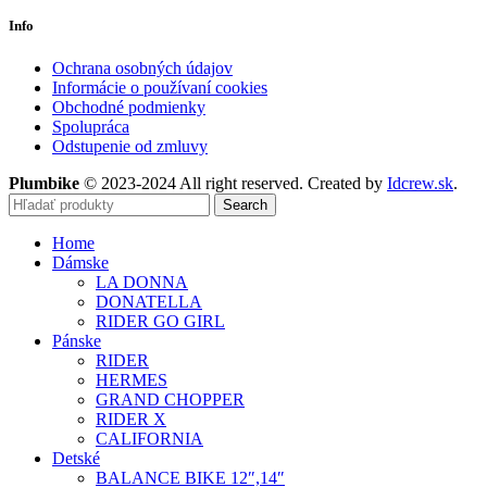
Info
Ochrana osobných údajov
Informácie o používaní cookies
Obchodné podmienky
Spolupráca
Odstupenie od zmluvy
Plumbike
© 2023-2024 All right reserved. Created by
Idcrew.sk
.
Search
Home
Dámske
LA DONNA
DONATELLA
RIDER GO GIRL
Pánske
RIDER
HERMES
GRAND CHOPPER
RIDER X
CALIFORNIA
Detské
BALANCE BIKE 12″,14″