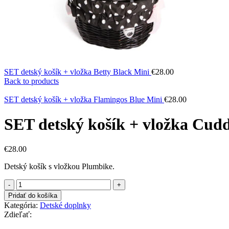
SET detský košík + vložka Betty Black Mini
€
28.00
Back to products
SET detský košík + vložka Flamingos Blue Mini
€
28.00
SET detský košík + vložka Cud
€
28.00
Detský košík s vložkou Plumbike.
množstvo
SET
Pridať do košíka
detský
Kategória:
Detské doplnky
košík
Zdieľať:
+