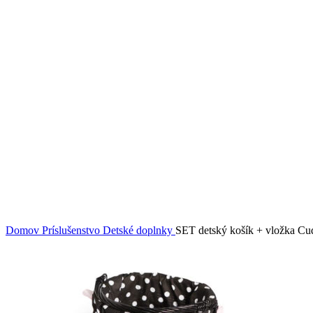
Click to enlarge
Domov
Príslušenstvo
Detské doplnky
SET detský košík + vložka Cu