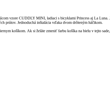
com vzore CUDDLY MINI, ladiaci s bicyklami Princess aj La Luna. Je 
ch prútov. Jednoduchá inštalácia vďaka dvom drôteným háčikom.
s čiernym košíkom. Ak si želáte zmeniť farbu košíka na bielu v tejto sa