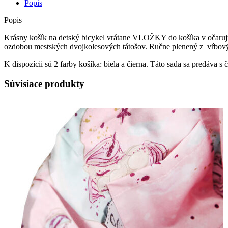
vložka
Popis
Cuddly
Mini
Popis
Krásny košík na detský bicykel vrátane VLOŽKY do košíka v očarujú
ozdobou mestských dvojkolesových tátošov. Ručne plenený z vŕbový
K dispozícii sú 2 farby košíka: biela a čierna. Táto sada sa predáva 
Súvisiace produkty