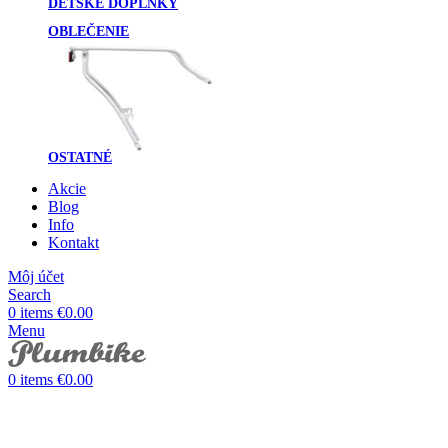
DETSKÉ DOPLNKY
OBLEČENIE
OSTATNÉ
Akcie
Blog
Info
Kontakt
Môj účet
Search
0
items
€
0.00
Menu
0
items
€
0.00