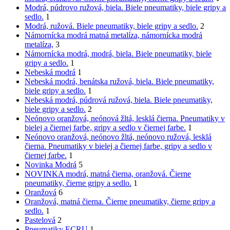
Modrá, púdrovo ružová, biela. Biele pneumatiky, biele gripy a
sedlo.
1
Modrá, ružová. Biele pneumatiky, biele gripy a sedlo.
2
Námornícka modrá matná metalíza, námornícka modrá
metalíza,
3
Námornícka modrá, modrá, biela. Biele pneumatiky, biele
gripy a sedlo.
1
Nebeská modrá
1
Nebeská modrá, benátska ružová, biela. Biele pneumatiky,
biele gripy a sedlo.
1
Nebeská modrá, púdrová ružová, biela. Biele pneumatiky,
biele gripy a sedlo.
2
Neónovo oranžová, neónová žltá, lesklá čierna. Pneumatiky v
bielej a čiernej farbe, gripy a sedlo v čiernej farbe.
1
Neónovo oranžová, neónovo žltá, neónovo ružová, lesklá
čierna. Pneumatiky v bielej a čiernej farbe, gripy a sedlo v
čiernej farbe.
1
Novinka Modrá
5
NOVINKA modrá, matná čierna, oranžová. Čierne
pneumatiky, čierne gripy a sedlo.
1
Oranžová
6
Oranžová, matná čierna. Čierne pneumatiky, čierne gripy a
sedlo.
1
Pastelová
2
Pneumatiky ECRU
1