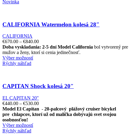
Novinka
CALIFORNIA Watermelon kolesá 28″
CALIFORNIA
€
670.00
–
€
840.00
Doba vyskladania: 2-5 dní
Model California
bol vytvorený pre
mužov a ženy, ktorí si cenia jedinečnosť.
Výber možností
Rýchly náhľad
CAPITAN Shock kolesá 20″
EL CAPITAN 20"
€
440.00
–
€
530.00
Model El Capitan
-
20-palcový
plážový cruiser bicykel
pre
chlapcov, ktorí už od malička dobývajú svet svojou
osobnosťou!
Výber možností
Rýchly náhľad