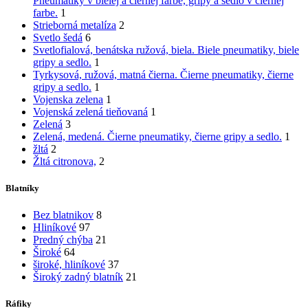
Pneumatiky v bielej a čiernej farbe, gripy a sedlo v čiernej
farbe.
1
Strieborná metalíza
2
Svetlo šedá
6
Svetlofialová, benátska ružová, biela. Biele pneumatiky, biele
gripy a sedlo.
1
Tyrkysová, ružová, matná čierna. Čierne pneumatiky, čierne
gripy a sedlo.
1
Vojenska zelena
1
Vojenská zelená tieňovaná
1
Zelená
3
Zelená, medená. Čierne pneumatiky, čierne gripy a sedlo.
1
žltá
2
Žltá citronova,
2
Blatníky
Bez blatnikov
8
Hliníkové
97
Predný chýba
21
Široké
64
široké, hliníkové
37
Široký zadný blatník
21
Ráfiky