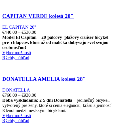
CAPITAN VERDE kolesá 20″
EL CAPITAN 20"
€
440.00
–
€
530.00
Model El Capitan
-
20-palcový
plážový cruiser bicykel
pre
chlapcov, ktorí už od malička dobývajú svet svojou
osobnosťou!
Výber možností
Rýchly náhľad
DONATELLA AMELIA kolesá 28″
DONATELLA
€
760.00
–
€
930.00
Doba vyskladania: 2-5 dní
Donatella -
jedinečný bicykel,
vytvorený pre ženy, ktoré si cenia eleganciu, krásu a jemnosť.
Klenot medzi mestskými bicyklami.
Výber možností
Rýchly náhľad