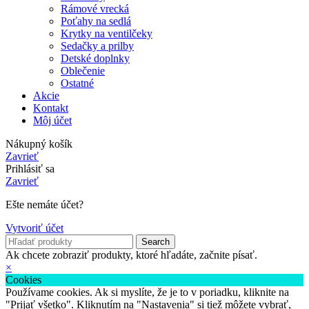
Rámové vrecká
Poťahy na sedlá
Krytky na ventilčeky
Sedačky a prilby
Detské doplnky
Oblečenie
Ostatné
Akcie
Kontakt
Môj účet
Nákupný košík
Zavrieť
Prihlásiť sa
Zavrieť
Ešte nemáte účet?
Vytvoriť účet
Search
Ak chcete zobraziť produkty, ktoré hľadáte, začnite písať.
×
Cookies
Používame cookies. Ak si myslíte, že je to v poriadku, kliknite na
"Prijať všetko". Kliknutím na "Nastavenia" si tiež môžete vybrať,