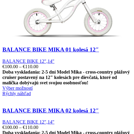
BALANCE BIKE MIKA 01 kolesá 12″
BALANCE BIKE 12",14"
€
100.00
–
€
110.00
Doba vyskladania: 2-5 dní
Model Mika
-
cross-country plážový
cruiser postavený na 12" kolesách pre dievčatá, ktoré od
malička dobývajú svet svojou osobnosťou!
Výber možností
Rýchly náhľad
BALANCE BIKE MIKA 02 kolesá 12″
BALANCE BIKE 12",14"
€
100.00
–
€
110.00
Doba vyskladania: 2-5 dní
Model Mika
-
cross-country plážový