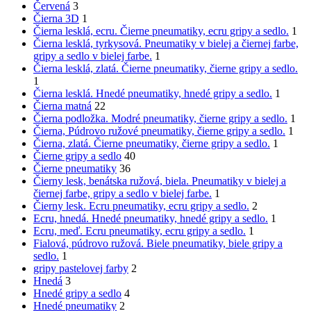
Červená
3
Čierna 3D
1
Čierna lesklá, ecru. Čierne pneumatiky, ecru gripy a sedlo.
1
Čierna lesklá, tyrkysová. Pneumatiky v bielej a čiernej farbe,
gripy a sedlo v bielej farbe.
1
Čierna lesklá, zlatá. Čierne pneumatiky, čierne gripy a sedlo.
1
Čierna lesklá. Hnedé pneumatiky, hnedé gripy a sedlo.
1
Čierna matná
22
Čierna podložka. Modré pneumatiky, čierne gripy a sedlo.
1
Čierna, Púdrovo ružové pneumatiky, čierne gripy a sedlo.
1
Čierna, zlatá. Čierne pneumatiky, čierne gripy a sedlo.
1
Čierne gripy a sedlo
40
Čierne pneumatiky
36
Čierny lesk, benátska ružová, biela. Pneumatiky v bielej a
čiernej farbe, gripy a sedlo v bielej farbe.
1
Čierny lesk. Ecru pneumatiky, ecru gripy a sedlo.
2
Ecru, hnedá. Hnedé pneumatiky, hnedé gripy a sedlo.
1
Ecru, meď. Ecru pneumatiky, ecru gripy a sedlo.
1
Fialová, púdrovo ružová. Biele pneumatiky, biele gripy a
sedlo.
1
gripy pastelovej farby
2
Hnedá
3
Hnedé gripy a sedlo
4
Hnedé pneumatiky
2