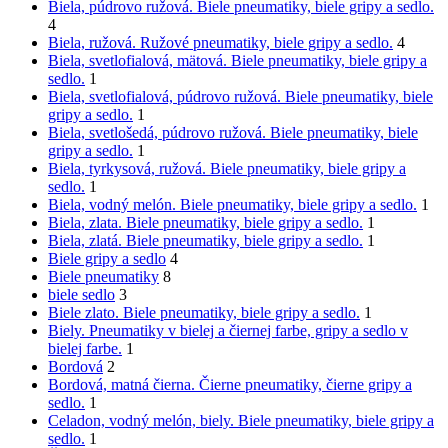
Biela, púdrovo ružová. Biele pneumatiky, biele gripy a sedlo.
4
Biela, ružová. Ružové pneumatiky, biele gripy a sedlo.
4
Biela, svetlofialová, mätová. Biele pneumatiky, biele gripy a
sedlo.
1
Biela, svetlofialová, púdrovo ružová. Biele pneumatiky, biele
gripy a sedlo.
1
Biela, svetlošedá, púdrovo ružová. Biele pneumatiky, biele
gripy a sedlo.
1
Biela, tyrkysová, ružová. Biele pneumatiky, biele gripy a
sedlo.
1
Biela, vodný melón. Biele pneumatiky, biele gripy a sedlo.
1
Biela, zlata. Biele pneumatiky, biele gripy a sedlo.
1
Biela, zlatá. Biele pneumatiky, biele gripy a sedlo.
1
Biele gripy a sedlo
4
Biele pneumatiky
8
biele sedlo
3
Biele zlato. Biele pneumatiky, biele gripy a sedlo.
1
Biely. Pneumatiky v bielej a čiernej farbe, gripy a sedlo v
bielej farbe.
1
Bordová
2
Bordová, matná čierna. Čierne pneumatiky, čierne gripy a
sedlo.
1
Celadon, vodný melón, biely. Biele pneumatiky, biele gripy a
sedlo.
1