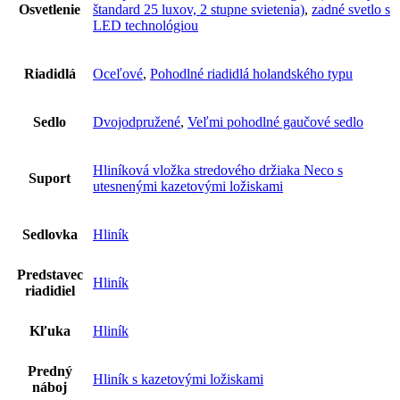
Osvetlenie
štandard 25 luxov, 2 stupne svietenia)
,
zadné svetlo s
LED technológiou
Riadidlá
Oceľové
,
Pohodlné riadidlá holandského typu
Sedlo
Dvojodpružené
,
Veľmi pohodlné gaučové sedlo
Hliníková vložka stredového držiaka Neco s
Suport
utesnenými kazetovými ložiskami
Sedlovka
Hliník
Predstavec
Hliník
riadidiel
Kľuka
Hliník
Predný
Hliník s kazetovými ložiskami
náboj