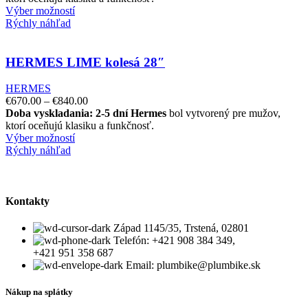
Výber možností
Rýchly náhľad
HERMES LIME kolesá 28″
HERMES
€
670.00
–
€
840.00
Doba vyskladania: 2-5 dní
Hermes
bol vytvorený pre mužov,
ktorí oceňujú klasiku a funkčnosť.
Výber možností
Rýchly náhľad
Kontakty
Západ 1145/35, Trstená, 02801
Telefón: +421 908 384 349,
+421 951 358 687
Email: plumbike@plumbike.sk
Nákup na splátky