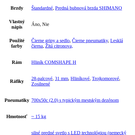
Brzdy
Štandardné
,
Predná bubnová brzda SHIMANO
Vlastný
Áno, Nie
nápis
Použité
Čierne gripy a sedlo
,
Čierne pneumatiky
,
Lesklá
farby
čierna
,
Žltá citronova,
Rám
Hliník COMSHAPE H
28-palcové
,
31 mm
,
Hliníkové
,
Trojkomorové
,
Ráfiky
Zosilnené
Pneumatiky
700x50c (2.0) s typickým mestským dezénom
Hmotnosť
~ 15 kg
silné predné svetlo s LED technológiou (nemecký