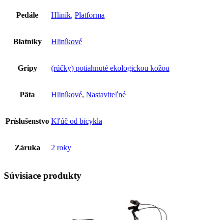
Pedále
Hliník
,
Platforma
Blatníky
Hliníkové
Gripy
(rúčky) potiahnuté ekologickou kožou
Päta
Hliníkové
,
Nastaviteľné
Príslušenstvo
Kľúč od bicykla
Záruka
2 roky
Súvisiace produkty