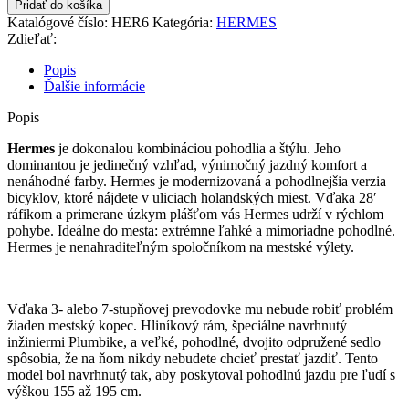
množstvo
Pridať do košíka
HERMES
Katalógové číslo:
HER6
Kategória:
HERMES
LEMON
Zdieľať:
PEPPER
kolesá
Popis
28"
Ďalšie informácie
Popis
Hermes
je dokonalou kombináciou pohodlia a štýlu. Jeho
dominantou je jedinečný vzhľad, výnimočný jazdný komfort a
nenáhodné farby. Hermes je modernizovaná a pohodlnejšia verzia
bicyklov, ktoré nájdete v uliciach holandských miest. Vďaka 28′
ráfikom a primerane úzkym plášťom vás Hermes udrží v rýchlom
pohybe. Ideálne do mesta: extrémne ľahké a mimoriadne pohodlné.
Hermes je nenahraditeľným spoločníkom na mestské výlety.
Vďaka 3- alebo 7-stupňovej prevodovke mu nebude robiť problém
žiaden mestský kopec. Hliníkový rám, špeciálne navrhnutý
inžiniermi Plumbike, a veľké, pohodlné, dvojito odpružené sedlo
spôsobia, že na ňom nikdy nebudete chcieť prestať jazdiť. Tento
model bol navrhnutý tak, aby poskytoval pohodlnú jazdu pre ľudí s
výškou 155 až 195 cm.