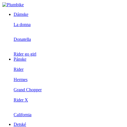
×
Dámske
La donna
Donatella
Rider go girl
Pánske
Rider
Hermes
Grand Chopper
Rider X
California
Detské