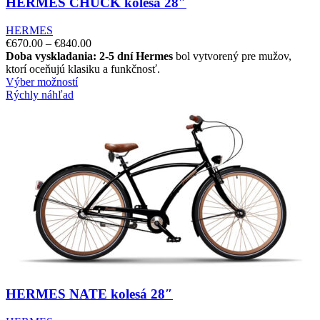
HERMES CHUCK kolesá 28″
HERMES
€
670.00
–
€
840.00
Doba vyskladania: 2-5 dní
Hermes
bol vytvorený pre mužov,
ktorí oceňujú klasiku a funkčnosť.
Výber možností
Rýchly náhľad
HERMES NATE kolesá 28″