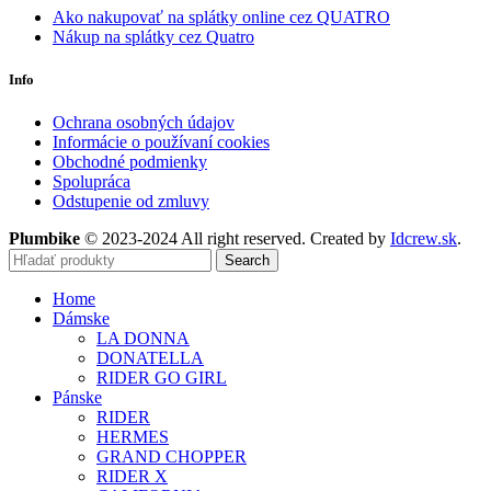
Ako nakupovať na splátky online cez QUATRO
Nákup na splátky cez Quatro
Info
Ochrana osobných údajov
Informácie o používaní cookies
Obchodné podmienky
Spolupráca
Odstupenie od zmluvy
Plumbike
© 2023-2024 All right reserved. Created by
Idcrew.sk
.
Search
Home
Dámske
LA DONNA
DONATELLA
RIDER GO GIRL
Pánske
RIDER
HERMES
GRAND CHOPPER
RIDER X