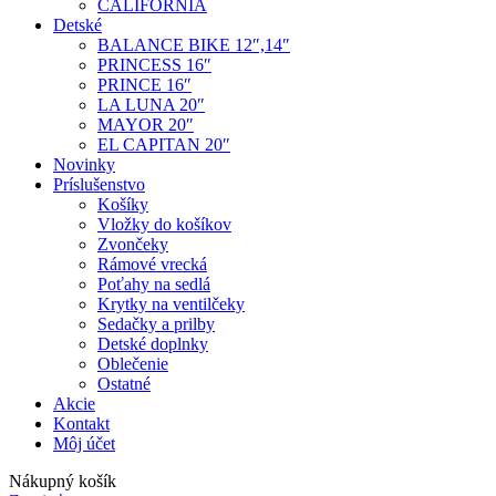
CALIFORNIA
Detské
BALANCE BIKE 12″,14″
PRINCESS 16″
PRINCE 16″
LA LUNA 20″
MAYOR 20″
EL CAPITAN 20″
Novinky
Príslušenstvo
Košíky
Vložky do košíkov
Zvončeky
Rámové vrecká
Poťahy na sedlá
Krytky na ventilčeky
Sedačky a prilby
Detské doplnky
Oblečenie
Ostatné
Akcie
Kontakt
Môj účet
Nákupný košík