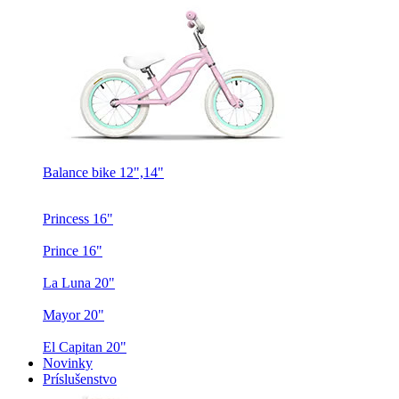
Nevyhnutné
Tieto súbory
cookie nie sú
voliteľné. Sú
Balance bike 12",14"
potrebné pre
fungovanie
webovej
Princess 16"
stránky.
Prince 16"
Štatistiky
La Luna 20"
Aby sme
Mayor 20"
mohli
zlepšiť
El Capitan 20"
funkčnosť
Novinky
a štruktúru
Príslušenstvo
webovej
stránky na