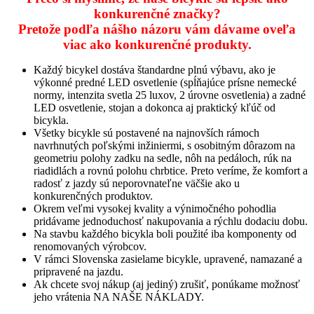
konkurenčné značky?
Pretože podľa nášho názoru vám dávame oveľa
viac ako konkurenčné produkty.
Každý bicykel dostáva štandardne plnú výbavu, ako je
výkonné predné LED osvetlenie (spĺňajúce prísne nemecké
normy, intenzita svetla 25 luxov, 2 úrovne osvetlenia) a zadné
LED osvetlenie, stojan a dokonca aj praktický kľúč od
bicykla.
Všetky bicykle sú postavené na najnovších rámoch
navrhnutých poľskými inžiniermi, s osobitným dôrazom na
geometriu polohy zadku na sedle, nôh na pedáloch, rúk na
riadidlách a rovnú polohu chrbtice. Preto veríme, že komfort a
radosť z jazdy sú neporovnateľne väčšie ako u
konkurenčných produktov.
Okrem veľmi vysokej kvality a výnimočného pohodlia
pridávame jednoduchosť nakupovania a rýchlu dodaciu dobu.
Na stavbu každého bicykla boli použité iba komponenty od
renomovaných výrobcov.
V rámci Slovenska zasielame bicykle, upravené, namazané a
pripravené na jazdu.
Ak chcete svoj nákup (aj jediný) zrušiť, ponúkame možnosť
jeho vrátenia NA NAŠE NÁKLADY.