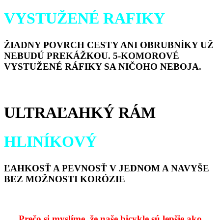
VYSTUŽENÉ RAFIKY
ŽIADNY POVRCH CESTY ANI OBRUBNÍKY UŽ
NEBUDÚ PREKÁŽKOU. 5-KOMOROVÉ
VYSTUŽENÉ RÁFIKY SA NIČOHO NEBOJA.
ULTRAĽAHKÝ RÁM
HLINÍKOVÝ
ĽAHKOSŤ A PEVNOSŤ V JEDNOM A NAVYŠE
BEZ MOŽNOSTI KORÓZIE
Prečo si myslíme, že naše bicykle sú lepšie ako