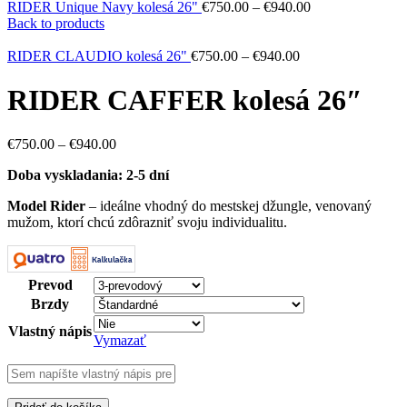
RIDER Unique Navy kolesá 26"
€
750.00
–
€
940.00
Back to products
RIDER CLAUDIO kolesá 26"
€
750.00
–
€
940.00
RIDER CAFFER kolesá 26″
€
750.00
–
€
940.00
Doba vyskladania: 2-5 dní
Model Rider
– ideálne vhodný do mestskej džungle, venovaný
mužom, ktorí chcú zdôrazniť svoju individualitu.
Prevod
Brzdy
Vlastný nápis
Vymazať
množstvo