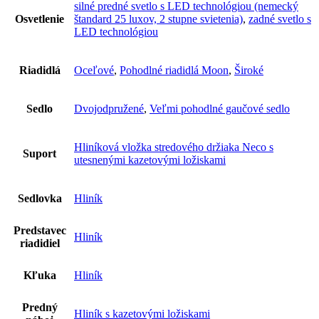
silné predné svetlo s LED technológiou (nemecký
Osvetlenie
štandard 25 luxov, 2 stupne svietenia)
,
zadné svetlo s
LED technológiou
Riadidlá
Oceľové
,
Pohodlné riadidlá Moon
,
Široké
Sedlo
Dvojodpružené
,
Veľmi pohodlné gaučové sedlo
Hliníková vložka stredového držiaka Neco s
Suport
utesnenými kazetovými ložiskami
Sedlovka
Hliník
Predstavec
Hliník
riadidiel
Kľuka
Hliník
Predný
Hliník s kazetovými ložiskami