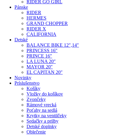
RIDER GO GIRL
Pánske
RIDER
HERMES
GRAND CHOPPER
RIDER X
CALIFORNIA
Detské
BALANCE BIKE 12″,14″
PRINCESS 16″
PRINCE 16″
LA LUNA 20″
MAYOR 20″
EL CAPITAN 20″
Novinky
Príslušenstvo
Košíky
Vložky do košíkov
Zvončeky
Rámové vrecká
Poťahy na sedlá
Krytky na ventilčeky
Sedačky a prilby
Detské doplnky
Oblečenie