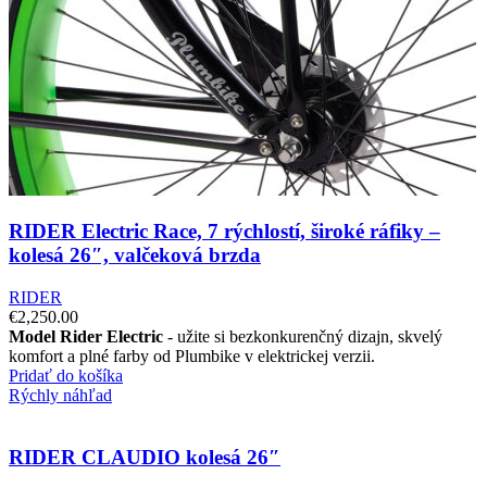
RIDER Electric Race, 7 rýchlostí, široké ráfiky –
kolesá 26″, valčeková brzda
RIDER
€
2,250.00
Model Rider
Electric
- užite si bezkonkurenčný dizajn, skvelý
komfort a plné farby od Plumbike v elektrickej verzii.
Pridať do košíka
Rýchly náhľad
RIDER CLAUDIO kolesá 26″