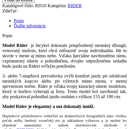
Pridať do košíka
RIDER
Katalógové číslo:
RD10
Kategória:
RIDER
CAFFER
Zdieľať:
kolesá
26"
Popis
Ďalšie informácie
Popis
Model Rider
je bicykel dokonale prispôsobený mestskej džungli,
venovaný mužom, ktorí chcú zdôrazniť svoju individualitu. Ide to
skvele v meste aj mimo neho. Vďaka špeciálne navrhnutému rámu,
vzpriamenej siluete a pohodlnému, dvojito odpruženému sedadlu
bude jazda na Rideri veľkým potešením.
3- alebo 7-stupňová prevodovka zvýši komfort jazdy pri zdolávaní
mestských kopcov alebo pri výletoch mimo mesta, v menej
spevnenom teréne. Rider je vďaka svojej klasickej siluete modelom,
ktorý si horlivo vyberajú aj ženy. Tento model bol navrhnutý tak,
aby poskytoval pohodlnú jazdu osobám s výškou 155 až 190 cm.
Model Rider je elegantný a má dokonalý imidž.
Doplnkové príslušenstvo viditeľné na dodatočných fotografiách (ako vložka,
poťah sedla, farebný zvonček) nie je základnou výbavou a je možné ho
objednať samostatne v našom internetovom obchode v