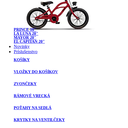
PRINCE 16"
LA LUNA 20"
MAYOR 20"
EL CAPITAN 20"
Novinky
Príslušenstvo
KOŠÍKY
VLOŽKY DO KOŠÍKOV
ZVONČEKY
RÁMOVÉ VRECKÁ
POŤAHY NA SEDLÁ
KRYTKY NA VENTILČEKY