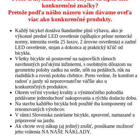
konkurenčné značky?
Pretože podľa nášho názoru vám dávame oveľa
viac ako konkurenčné produkty.
Každý bicykel dostáva štandardne plnú výbavu, ako je
výkonné predné LED osvetlenie (spĺňajúce prísne nemecké
normy, intenzita svetla 25 luxov, 2 úrovne osvetlenia) a zadné
LED osvetlenie, stojan a dokonca aj praktický kľúč od
bicykla.
Všetky bicykle sú postavené na najnovších rámoch
navrhnutých poľskými inžiniermi, s osobitným dôrazom na
geometriu polohy zadku na sedle, nôh na pedáloch, rúk na
riadidlách a rovnú polohu chrbtice. Preto veríme, že komfort a
radosť z jazdy sú neporovnateľne väčšie ako u
konkurenčných produktov.
Okrem veľmi vysokej kvality a výnimočného pohodlia
pridávame jednoduchosť nakupovania a rýchlu dodaciu dobu.
Na stavbu každého bicykla boli použité iba komponenty od
renomovaných výrobcov.
V rámci Slovenska zasielame bicykle, upravené, namazané a
pripravené na jazdu.
Ak chcete svoj nákup (aj jediný) zrušiť, ponúkame možnosť
jeho vrátenia NA NAŠE NÁKLADY.