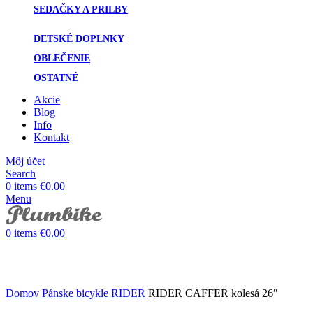
SEDAČKY A PRILBY
DETSKÉ DOPLNKY
OBLEČENIE
OSTATNÉ
Akcie
Blog
Info
Kontakt
Môj účet
Search
0
items
€
0.00
Menu
0
items
€
0.00
Click to enlarge
Domov
Pánske bicykle
RIDER
RIDER CAFFER kolesá 26″