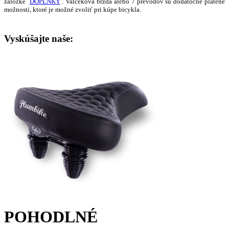
záložke
DOPLNKY
. Valčeková brzda alebo 7 prevodov sú dodatočne platené
možnosti, ktoré je možné zvoliť pri kúpe bicykla.
Vyskúšajte naše:
POHODLNÉ