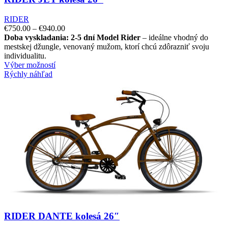
RIDER
€
750.00
–
€
940.00
Doba vyskladania: 2-5 dní
Model Rider
– ideálne vhodný do
mestskej džungle, venovaný mužom, ktorí chcú zdôrazniť svoju
individualitu.
Výber možností
Rýchly náhľad
RIDER DANTE kolesá 26″