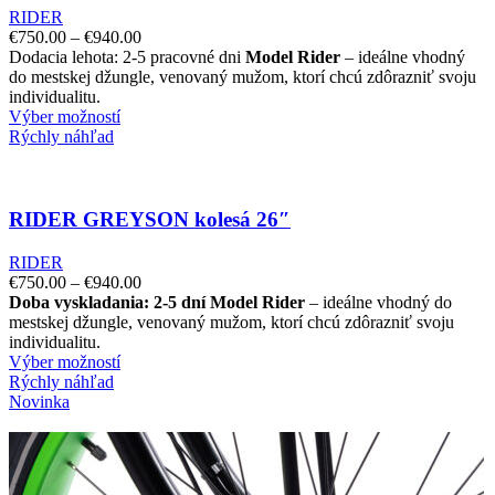
RIDER
€
750.00
–
€
940.00
Dodacia lehota: 2-5 pracovné dni
Model Rider
– ideálne vhodný
do mestskej džungle, venovaný mužom, ktorí chcú zdôrazniť svoju
individualitu.
Výber možností
Rýchly náhľad
RIDER GREYSON kolesá 26″
RIDER
€
750.00
–
€
940.00
Doba vyskladania: 2-5 dní
Model Rider
– ideálne vhodný do
mestskej džungle, venovaný mužom, ktorí chcú zdôrazniť svoju
individualitu.
Výber možností
Rýchly náhľad
Novinka