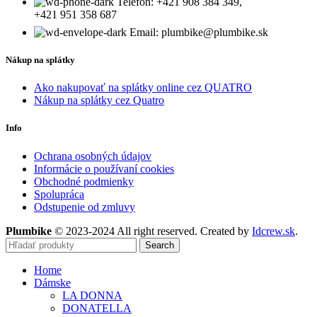
Telefón: +421 908 384 349,
+421 951 358 687
Email: plumbike@plumbike.sk
Nákup na splátky
Ako nakupovať na splátky online cez QUATRO
Nákup na splátky cez Quatro
Info
Ochrana osobných údajov
Informácie o používaní cookies
Obchodné podmienky
Spolupráca
Odstupenie od zmluvy
Plumbike
© 2023-2024 All right reserved. Created by
Idcrew.sk
.
Search
Home
Dámske
LA DONNA
DONATELLA