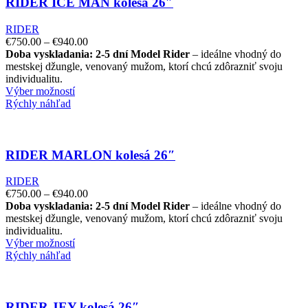
RIDER ICE MAN kolesá 26″
RIDER
€
750.00
–
€
940.00
Doba vyskladania: 2-5 dní
Model Rider
– ideálne vhodný do
mestskej džungle, venovaný mužom, ktorí chcú zdôrazniť svoju
individualitu.
Výber možností
Rýchly náhľad
RIDER MARLON kolesá 26″
RIDER
€
750.00
–
€
940.00
Doba vyskladania: 2-5 dní
Model Rider
– ideálne vhodný do
mestskej džungle, venovaný mužom, ktorí chcú zdôrazniť svoju
individualitu.
Výber možností
Rýchly náhľad
RIDER JEY kolesá 26″