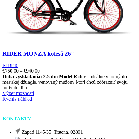
RIDER MONZA kolesá 26″
RIDER
€
750.00
–
€
940.00
Doba vyskladania: 2-5 dní
Model Rider
– ideálne vhodný do
mestskej džungle, venovaný mužom, ktorí chcú zdôrazniť svoju
individualitu.
Výber možností
Rýchly náhľad
KONTAKTY
Západ 1145/35, Trstená, 02801