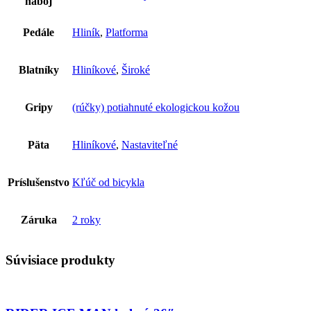
náboj
Pedále
Hliník
,
Platforma
Blatníky
Hliníkové
,
Široké
Gripy
(rúčky) potiahnuté ekologickou kožou
Päta
Hliníkové
,
Nastaviteľné
Príslušenstvo
Kľúč od bicykla
Záruka
2 roky
Súvisiace produkty