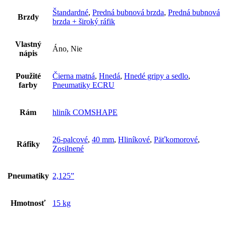
Štandardné
,
Predná bubnová brzda
,
Predná bubnová
Brzdy
brzda + široký ráfik
Vlastný
Áno, Nie
nápis
Použité
Čierna matná
,
Hnedá
,
Hnedé gripy a sedlo
,
farby
Pneumatiky ECRU
Rám
hliník COMSHAPE
26-palcové
,
40 mm
,
Hliníkové
,
Päťkomorové
,
Ráfiky
Zosilnené
Pneumatiky
2,125”
Hmotnosť
15 kg