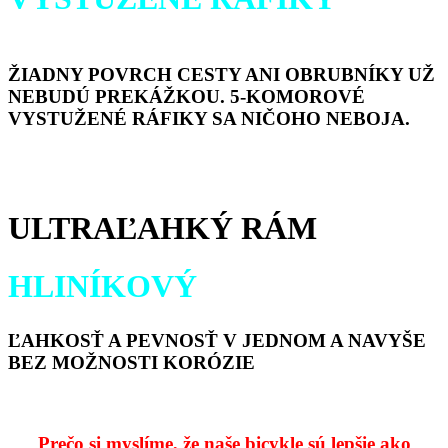
ŽIADNY POVRCH CESTY ANI OBRUBNÍKY UŽ
NEBUDÚ PREKÁŽKOU. 5-KOMOROVÉ
VYSTUŽENÉ RÁFIKY SA NIČOHO NEBOJA.
ULTRAĽAHKÝ RÁM
HLINÍKOVÝ
ĽAHKOSŤ A PEVNOSŤ V JEDNOM A NAVYŠE
BEZ MOŽNOSTI KORÓZIE
Prečo si myslíme, že naše bicykle sú lepšie ako