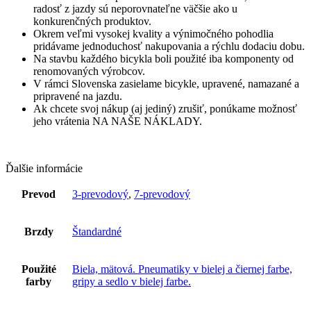
radosť z jazdy sú neporovnateľne väčšie ako u
konkurenčných produktov.
Okrem veľmi vysokej kvality a výnimočného pohodlia
pridávame jednoduchosť nakupovania a rýchlu dodaciu dobu.
Na stavbu každého bicykla boli použité iba komponenty od
renomovaných výrobcov.
V rámci Slovenska zasielame bicykle, upravené, namazané a
pripravené na jazdu.
Ak chcete svoj nákup (aj jediný) zrušiť, ponúkame možnosť
jeho vrátenia NA NAŠE NÁKLADY.
Ďalšie informácie
Prevod
3-prevodový
,
7-prevodový
Brzdy
Štandardné
Použité
Biela, mätová. Pneumatiky v bielej a čiernej farbe,
farby
gripy a sedlo v bielej farbe.