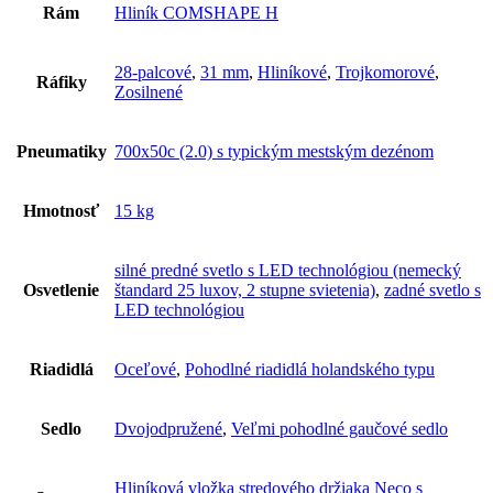
Rám
Hliník COMSHAPE H
28-palcové
,
31 mm
,
Hliníkové
,
Trojkomorové
,
Ráfiky
Zosilnené
Pneumatiky
700x50c (2.0) s typickým mestským dezénom
Hmotnosť
15 kg
silné predné svetlo s LED technológiou (nemecký
Osvetlenie
štandard 25 luxov, 2 stupne svietenia)
,
zadné svetlo s
LED technológiou
Riadidlá
Oceľové
,
Pohodlné riadidlá holandského typu
Sedlo
Dvojodpružené
,
Veľmi pohodlné gaučové sedlo
Hliníková vložka stredového držiaka Neco s