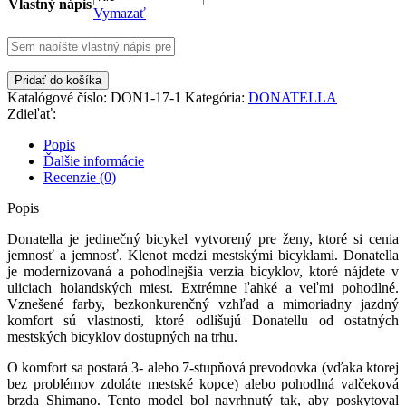
Vlastný nápis
Vymazať
množstvo
Pridať do košíka
DONATELLA
Katalógové číslo:
DON1-17-1
Kategória:
DONATELLA
FRESH
Zdieľať:
MINT
kolesá
Popis
28"s
Ďalšie informácie
výbavou:
Recenzie (0)
7
prevodov,
Popis
(AKCIA)
Donatella je jedinečný bicykel vytvorený pre ženy, ktoré si cenia
jemnosť a jemnosť. Klenot medzi mestskými bicyklami. Donatella
je modernizovaná a pohodlnejšia verzia bicyklov, ktoré nájdete v
uliciach holandských miest. Extrémne ľahké a veľmi pohodlné.
Vznešené farby, bezkonkurenčný vzhľad a mimoriadny jazdný
komfort sú vlastnosti, ktoré odlišujú Donatellu od ostatných
mestských bicyklov dostupných na trhu.
O komfort sa postará 3- alebo 7-stupňová prevodovka (vďaka ktorej
bez problémov zdoláte mestské kopce) alebo pohodlná valčeková
brzda Shimano. Tento model bol navrhnutý tak, aby poskytoval