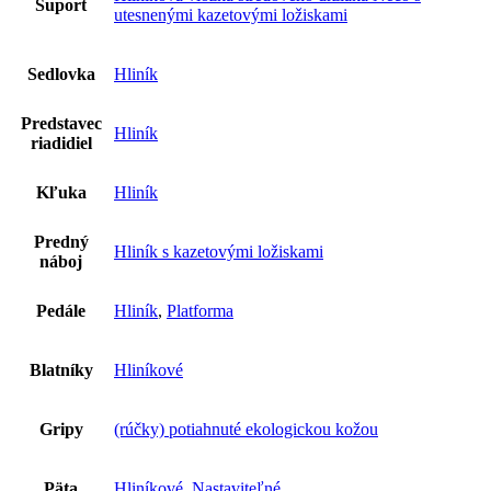
Suport
utesnenými kazetovými ložiskami
Sedlovka
Hliník
Predstavec
Hliník
riadidiel
Kľuka
Hliník
Predný
Hliník s kazetovými ložiskami
náboj
Pedále
Hliník
,
Platforma
Blatníky
Hliníkové
Gripy
(rúčky) potiahnuté ekologickou kožou
Päta
Hliníkové
,
Nastaviteľné