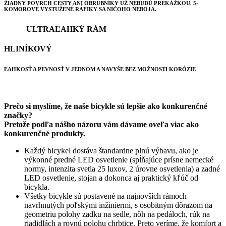
ŽIADNY POVRCH CESTY ANI OBRUBNÍKY UŽ NEBUDÚ PREKÁŽKOU. 5-
KOMOROVÉ VYSTUŽENÉ RÁFIKY SA NIČOHO NEBOJA.
ULTRAĽAHKÝ RÁM
HLINÍKOVÝ
ĽAHKOSŤ A PEVNOSŤ V JEDNOM A NAVYŠE BEZ MOŽNOSTI KORÓZIE
Prečo si myslíme, že naše bicykle sú lepšie ako konkurenčné
značky?
Pretože podľa nášho názoru vám dávame oveľa viac ako
konkurenčné produkty.
Každý bicykel dostáva štandardne plnú výbavu, ako je
výkonné predné LED osvetlenie (spĺňajúce prísne nemecké
normy, intenzita svetla 25 luxov, 2 úrovne osvetlenia) a zadné
LED osvetlenie, stojan a dokonca aj praktický kľúč od
bicykla.
Všetky bicykle sú postavené na najnovších rámoch
navrhnutých poľskými inžiniermi, s osobitným dôrazom na
geometriu polohy zadku na sedle, nôh na pedáloch, rúk na
riadidlách a rovnú polohu chrbtice. Preto veríme, že komfort a