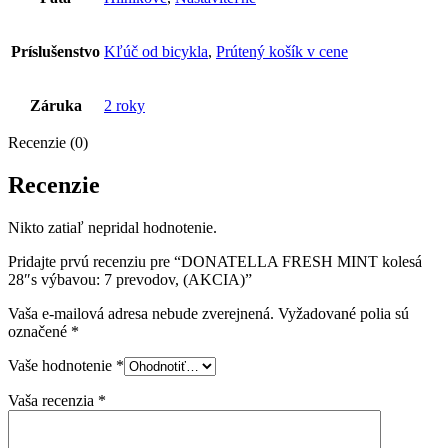
Príslušenstvo
Kľúč od bicykla
,
Prútený košík v cene
Záruka
2 roky
Recenzie (0)
Recenzie
Nikto zatiaľ nepridal hodnotenie.
Pridajte prvú recenziu pre “DONATELLA FRESH MINT kolesá
28″s výbavou: 7 prevodov, (AKCIA)”
Vaša e-mailová adresa nebude zverejnená.
Vyžadované polia sú
označené
*
Vaše hodnotenie
*
Vaša recenzia
*