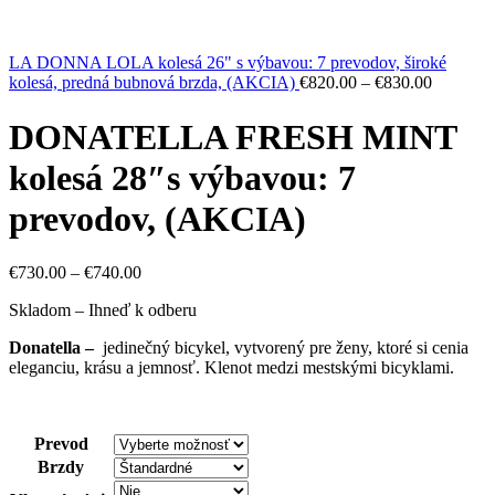
LA DONNA LOLA kolesá 26" s výbavou: 7 prevodov, široké
kolesá, predná bubnová brzda, (AKCIA)
€
820.00
–
€
830.00
DONATELLA FRESH MINT
kolesá 28″s výbavou: 7
prevodov, (AKCIA)
€
730.00
–
€
740.00
Skladom – Ihneď k odberu
Donatella –
jedinečný bicykel, vytvorený pre ženy, ktoré si cenia
eleganciu, krásu a jemnosť. Klenot medzi mestskými bicyklami.
Prevod
Brzdy