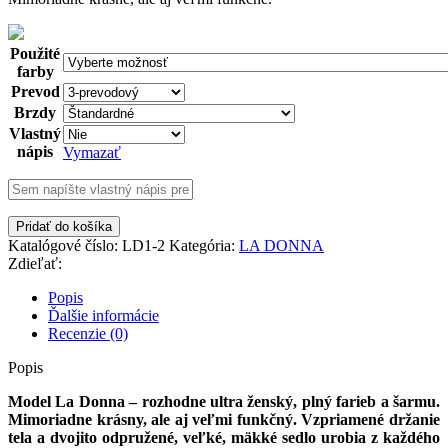
Použité
farby
Prevod
Brzdy
Vlastný
nápis
Vymazať
množstvo
Pridať do košíka
LA
Katalógové číslo:
LD1-2
Kategória:
LA DONNA
DONNA
Zdieľať:
BISCUIT
kolesá
Popis
26"
Ďalšie informácie
Recenzie (0)
Popis
Model La Donna – rozhodne ultra ženský, plný farieb a šarmu.
Mimoriadne krásny, ale aj veľmi funkčný. Vzpriamené držanie
tela a dvojito odpružené, veľké, mäkké sedlo urobia z každého