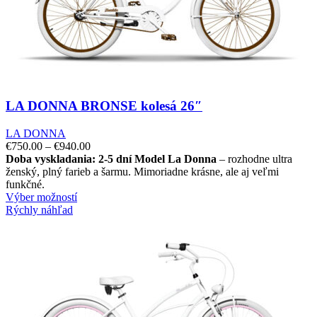
LA DONNA BRONSE kolesá 26″
LA DONNA
€
750.00
–
€
940.00
Doba vyskladania: 2-5 dní
Model La Donna
– rozhodne ultra
ženský, plný farieb a šarmu. Mimoriadne krásne, ale aj veľmi
funkčné.
Výber možností
Rýchly náhľad