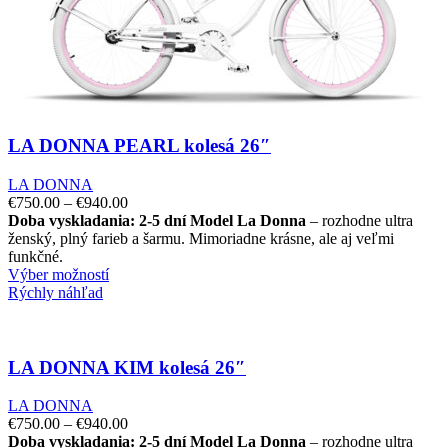
LA DONNA PEARL kolesá 26″
LA DONNA
€
750.00
–
€
940.00
Doba vyskladania: 2-5 dní
Model La Donna
– rozhodne ultra
ženský, plný farieb a šarmu. Mimoriadne krásne, ale aj veľmi
funkčné.
Výber možností
Rýchly náhľad
LA DONNA KIM kolesá 26″
LA DONNA
€
750.00
–
€
940.00
Doba vyskladania: 2-5 dní
Model La Donna
– rozhodne ultra