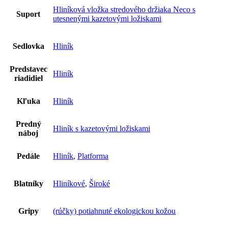
Hliníková vložka stredového držiaka Neco s
Suport
utesnenými kazetovými ložiskami
Sedlovka
Hliník
Predstavec
Hliník
riadidiel
Kľuka
Hliník
Predný
Hliník s kazetovými ložiskami
náboj
Pedále
Hliník
,
Platforma
Blatníky
Hliníkové
,
Široké
Gripy
(rúčky) potiahnuté ekologickou kožou