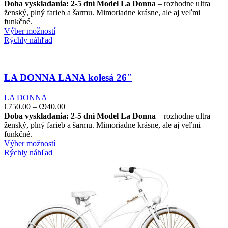
Doba vyskladania: 2-5 dní
Model La Donna
– rozhodne ultra
ženský, plný farieb a šarmu. Mimoriadne krásne, ale aj veľmi
funkčné.
Výber možností
Rýchly náhľad
LA DONNA LANA kolesá 26″
LA DONNA
€
750.00
–
€
940.00
Doba vyskladania: 2-5 dní
Model La Donna
– rozhodne ultra
ženský, plný farieb a šarmu. Mimoriadne krásne, ale aj veľmi
funkčné.
Výber možností
Rýchly náhľad