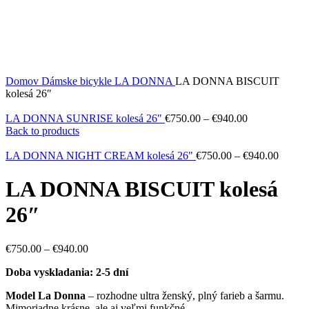
Domov
Dámske bicykle
LA DONNA
LA DONNA BISCUIT
kolesá 26″
LA DONNA SUNRISE kolesá 26"
€
750.00
–
€
940.00
Back to products
LA DONNA NIGHT CREAM kolesá 26"
€
750.00
–
€
940.00
LA DONNA BISCUIT kolesá
26″
€
750.00
–
€
940.00
Doba vyskladania: 2-5 dní
Model La Donna
– rozhodne ultra ženský, plný farieb a šarmu.
Mimoriadne krásne, ale aj veľmi funkčné.