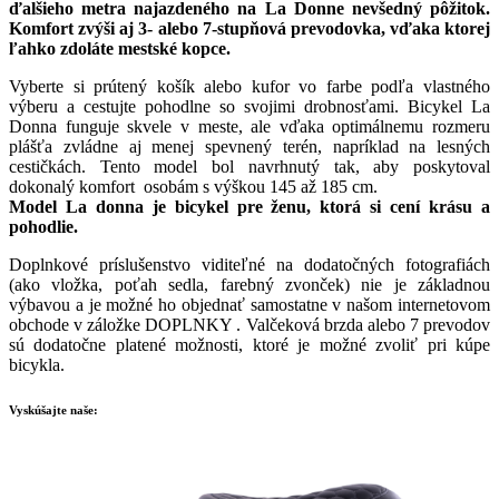
ďalšieho metra najazdeného na La Donne nevšedný pôžitok.
Komfort zvýši aj 3- alebo 7-stupňová prevodovka, vďaka ktorej
ľahko zdoláte mestské kopce.
Vyberte si prútený košík alebo kufor vo farbe podľa vlastného
výberu a cestujte pohodlne so svojimi drobnosťami. Bicykel La
Donna funguje skvele v meste, ale vďaka optimálnemu rozmeru
plášťa zvládne aj menej spevnený terén, napríklad na lesných
cestičkách. Tento model bol navrhnutý tak, aby poskytoval
dokonalý komfort osobám s výškou 145 až 185 cm.
Model La donna je bicykel pre ženu, ktorá si cení krásu a
pohodlie.
Doplnkové príslušenstvo viditeľné na dodatočných fotografiách
(ako vložka, poťah sedla, farebný zvonček) nie je základnou
výbavou a je možné ho objednať samostatne v našom internetovom
obchode v záložke DOPLNKY . Valčeková brzda alebo 7 prevodov
sú dodatočne platené možnosti, ktoré je možné zvoliť pri kúpe
bicykla.
Vyskúšajte naše: