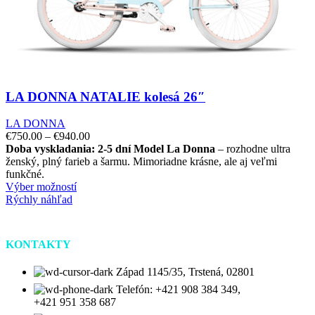
LA DONNA NATALIE kolesá 26″
LA DONNA
€
750.00
–
€
940.00
Doba vyskladania: 2-5 dní
Model La Donna
– rozhodne ultra
ženský, plný farieb a šarmu. Mimoriadne krásne, ale aj veľmi
funkčné.
Výber možností
Rýchly náhľad
KONTAKTY
Západ 1145/35, Trstená, 02801
Telefón: +421 908 384 349,
+421 951 358 687