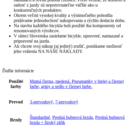
radosť z jazdy sú neporovnateľne väčšie ako u
konkurenčných produktov.
Okrem veľmi vysokej kvality a výnimočného pohodlia
pridávame jednoduchosť nakupovania a rýchlu dodaciu dobu.
Na stavbu každého bicykla boli použité iba komponenty od
renomovaných výrobcov.
V rámci Slovenska zasielame bicykle, upravené, namazané a
pripravené na jazdu.
Ak chcete svoj nákup (aj jediný) zrušiť, ponúkame možnosť
jeho vrátenia NA NAŠE NÁKLADY.
Ďalšie informácie
Použité
Matná čierna, medená. Pneumatiky v bielej a čiernej
farby
farbe, gripy a sedlo v čiernej farbe.
Prevod
3-prevodový
,
7-prevodový
Štandardné
,
Predná bubnová brzda
,
Predná bubnová
Brzdy
brzda + široký ráfik