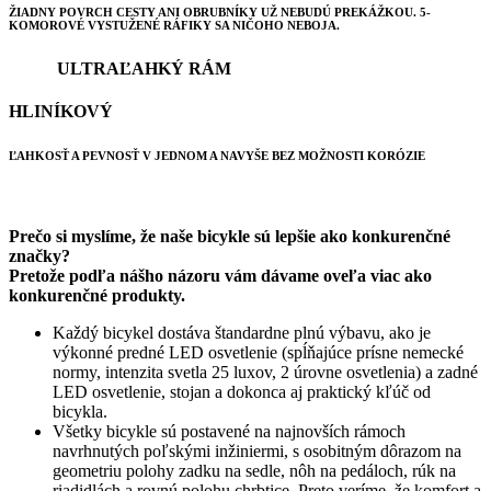
ŽIADNY POVRCH CESTY ANI OBRUBNÍKY UŽ NEBUDÚ PREKÁŽKOU. 5-
KOMOROVÉ VYSTUŽENÉ RÁFIKY SA NIČOHO NEBOJA.
ULTRAĽAHKÝ RÁM
HLINÍKOVÝ
ĽAHKOSŤ A PEVNOSŤ V JEDNOM A NAVYŠE BEZ MOŽNOSTI KORÓZIE
Prečo si myslíme, že naše bicykle sú lepšie ako konkurenčné
značky?
Pretože podľa nášho názoru vám dávame oveľa viac ako
konkurenčné produkty.
Každý bicykel dostáva štandardne plnú výbavu, ako je
výkonné predné LED osvetlenie (spĺňajúce prísne nemecké
normy, intenzita svetla 25 luxov, 2 úrovne osvetlenia) a zadné
LED osvetlenie, stojan a dokonca aj praktický kľúč od
bicykla.
Všetky bicykle sú postavené na najnovších rámoch
navrhnutých poľskými inžiniermi, s osobitným dôrazom na
geometriu polohy zadku na sedle, nôh na pedáloch, rúk na
riadidlách a rovnú polohu chrbtice. Preto veríme, že komfort a