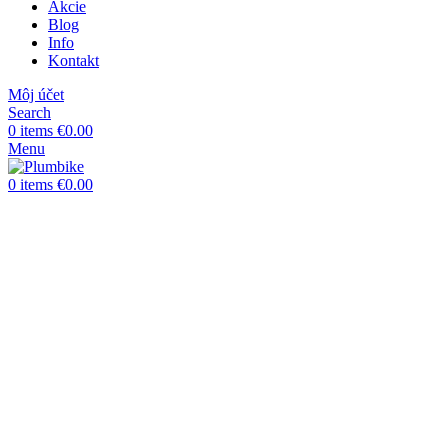
Akcie
Blog
Info
Kontakt
Môj účet
Search
0
items
€
0.00
Menu
0
items
€
0.00
Click to enlarge