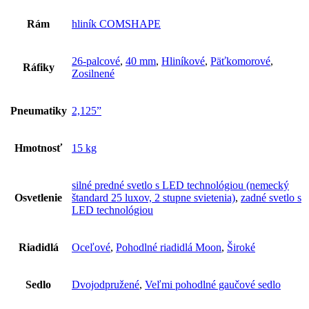
Rám
hliník COMSHAPE
26-palcové
,
40 mm
,
Hliníkové
,
Päťkomorové
,
Ráfiky
Zosilnené
Pneumatiky
2,125”
Hmotnosť
15 kg
silné predné svetlo s LED technológiou (nemecký
Osvetlenie
štandard 25 luxov, 2 stupne svietenia)
,
zadné svetlo s
LED technológiou
Riadidlá
Oceľové
,
Pohodlné riadidlá Moon
,
Široké
Sedlo
Dvojodpružené
,
Veľmi pohodlné gaučové sedlo