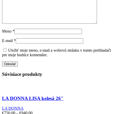
Meno
*
E-mail
*
Uložiť moje meno, e-mail a webovú stránku v tomto prehliadači
pre moje budúce komentáre.
Súvisiace produkty
LA DONNA LISA kolesá 26″
LA DONNA
€
750.00
–
€
940.00