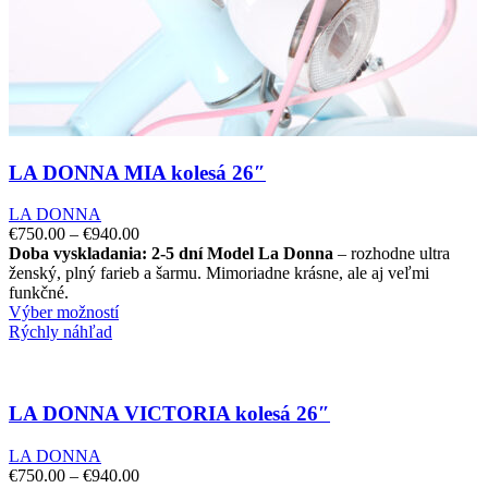
LA DONNA MIA kolesá 26″
LA DONNA
€
750.00
–
€
940.00
Doba vyskladania: 2-5 dní
Model La Donna
– rozhodne ultra
ženský, plný farieb a šarmu. Mimoriadne krásne, ale aj veľmi
funkčné.
Výber možností
Rýchly náhľad
LA DONNA VICTORIA kolesá 26″
LA DONNA
€
750.00
–
€
940.00