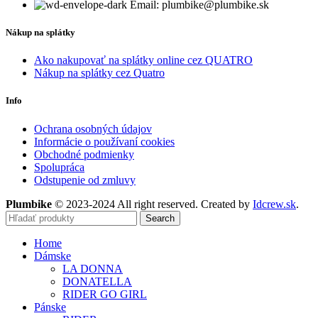
Email: plumbike@plumbike.sk
Nákup na splátky
Ako nakupovať na splátky online cez QUATRO
Nákup na splátky cez Quatro
Info
Ochrana osobných údajov
Informácie o používaní cookies
Obchodné podmienky
Spolupráca
Odstupenie od zmluvy
Plumbike
© 2023-2024 All right reserved. Created by
Idcrew.sk
.
Search
Home
Dámske
LA DONNA
DONATELLA
RIDER GO GIRL
Pánske