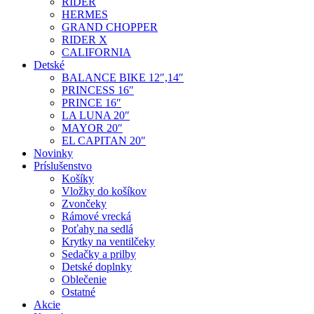
RIDER
HERMES
GRAND CHOPPER
RIDER X
CALIFORNIA
Detské
BALANCE BIKE 12″,14″
PRINCESS 16″
PRINCE 16″
LA LUNA 20″
MAYOR 20″
EL CAPITAN 20″
Novinky
Príslušenstvo
Košíky
Vložky do košíkov
Zvončeky
Rámové vrecká
Poťahy na sedlá
Krytky na ventilčeky
Sedačky a prilby
Detské doplnky
Oblečenie
Ostatné
Akcie